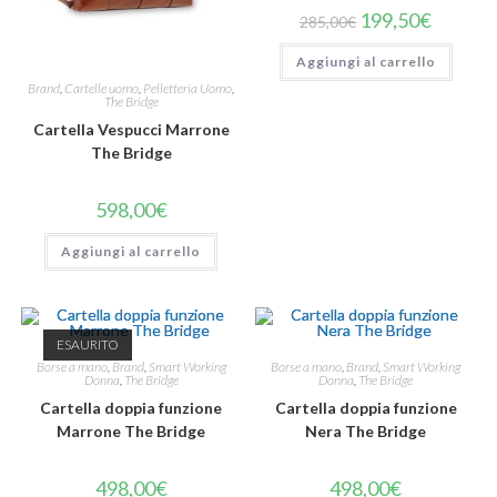
199,50
€
285,00
€
Aggiungi al carrello
Brand
,
Cartelle uomo
,
Pelletteria Uomo
,
The Bridge
Cartella Vespucci Marrone
The Bridge
598,00
€
Aggiungi al carrello
ESAURITO
Borse a mano
,
Brand
,
Smart Working
Borse a mano
,
Brand
,
Smart Working
Donna
,
The Bridge
Donna
,
The Bridge
Cartella doppia funzione
Cartella doppia funzione
Marrone The Bridge
Nera The Bridge
498,00
€
498,00
€