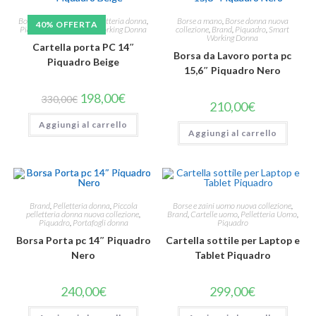
Borse a mano
,
Brand
,
Pelletteria donna
,
Borse a mano
,
Borse donna nuova
40% OFFERTA
Piquadro
,
Saldi
,
Smart Working Donna
collezione
,
Brand
,
Piquadro
,
Smart
Working Donna
Cartella porta PC 14″
Borsa da Lavoro porta pc
Piquadro Beige
15,6″ Piquadro Nero
198,00
€
330,00
€
210,00
€
Aggiungi al carrello
Aggiungi al carrello
Brand
,
Pelletteria donna
,
Piccola
Borse e zaini uomo nuova collezione
,
pelletteria donna nuova collezione
,
Brand
,
Cartelle uomo
,
Pelletteria Uomo
,
Piquadro
,
Portafogli donna
Piquadro
Borsa Porta pc 14″ Piquadro
Cartella sottile per Laptop e
Nero
Tablet Piquadro
240,00
€
299,00
€