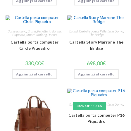
Aggiungi al carrello
Aggiungi al carrello
Borse a mano
,
Brand
,
Pelletteria donna
,
Brand
,
Cartelle uomo
,
Pelletteria Uomo
,
Piquadro
,
Smart Working Donna
The Bridge
Cartella porta computer
Cartella Story Marrone The
Circle Piquadro
Bridge
330,00
€
698,00
€
Aggiungi al carrello
Aggiungi al carrello
Brand
,
Cartelle uomo
,
Pelletteria Uomo
,
30% OFFERTA
Piquadro
Cartella porta computer P16
Piquadro