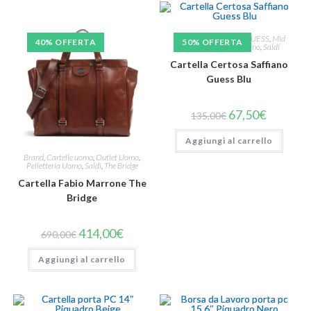
Brand
,
Cartelle uomo
,
GUESS
,
Mid
40% OFFERTA
50% OFFERTA
Season
,
Pelletteria Uomo
,
Saldi
Cartella Certosa Saffiano
Guess Blu
67,50
€
135,00
€
Aggiungi al carrello
Brand
,
Cartelle uomo
,
Outlet Uomo
,
Pelletteria Uomo
,
Saldi
,
The Bridge
Cartella Fabio Marrone The
Bridge
414,00
€
690,00
€
Aggiungi al carrello