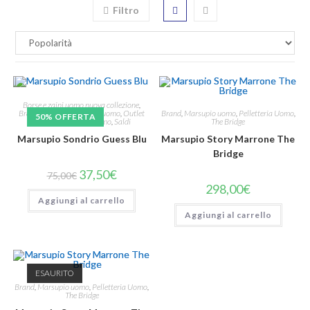
Filtro
Borse e zaini uomo nuova collezione
,
Brand
,
Marsupio uomo
,
Pelletteria Uomo
,
Brand
,
GUESS
,
Marsupio uomo
,
Outlet
50% OFFERTA
The Bridge
Uomo
,
Pelletteria Uomo
,
Saldi
Marsupio Story Marrone The
Marsupio Sondrio Guess Blu
Bridge
37,50
€
75,00
€
298,00
€
Aggiungi al carrello
Aggiungi al carrello
ESAURITO
Brand
,
Marsupio uomo
,
Pelletteria Uomo
,
The Bridge