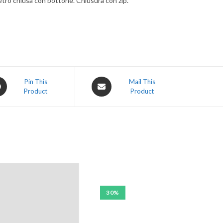
etro chiusa con bottone. Chiusura con zip.
Pin This
Mail This
Product
Product
30%