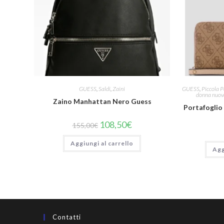
GUESS
,
Saldi
,
Zaini
GUESS
,
Piccola P
donna nuova
Zaino Manhattan Nero Guess
Portafoglio
108,50
€
155,00
€
Aggiungi al carrello
Agg
Contatti