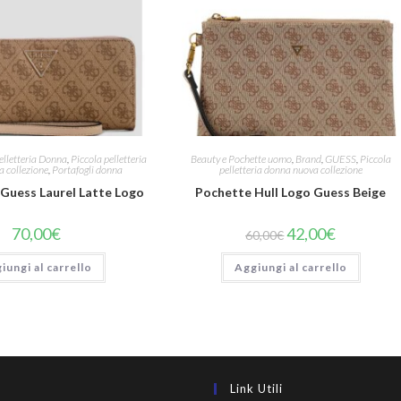
elletteria Donna
,
Piccola pelletteria
Beauty e Pochette uomo
,
Brand
,
GUESS
,
Piccola
 collezione
,
Portafogli donna
pelletteria donna nuova collezione
 Guess Laurel Latte Logo
Pochette Hull Logo Guess Beige
70,00
€
42,00
€
60,00
€
iungi al carrello
Aggiungi al carrello
Link Utili