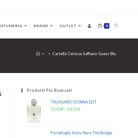
ROFUMERIA
BRAND
OUTLET
0
>
>
Cartella Certosa Saffiano Guess Blu
Prodotti Più Ricercati
s
TRUSSARDI DONNA EDT
33,60
€
-
63,01
€
Portafoglio Story Nero The Bridge