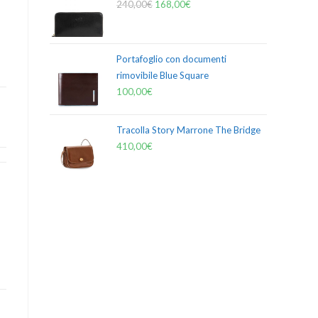
240,00
€
168,00
€
Portafoglio con documenti
rimovibile Blue Square
100,00
€
Tracolla Story Marrone The Bridge
410,00
€