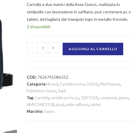
Cartella a due manici della linea Guess, realizzata in
similpelle con lavorazione in saffiano, può contenere pc o
tablet, dettagliata dal triangolo logo in metallo frontale.
2 disponibili
-
+
AGGIUNGI AL CARRELLO
COD:
7626741086252
Categorie:
Brand
,
Cartelle uomo
,
GUESS
,
Mid Season
,
Pelletteria Uomo
,
Saldi
Tag:
Cartella
,
cartella porta pc
,
CERTOSA
,
computer
,
guess
,
HMECSAP3138
,
ipad
,
pelle saffiano
,
tablet
Marchio:
Guess