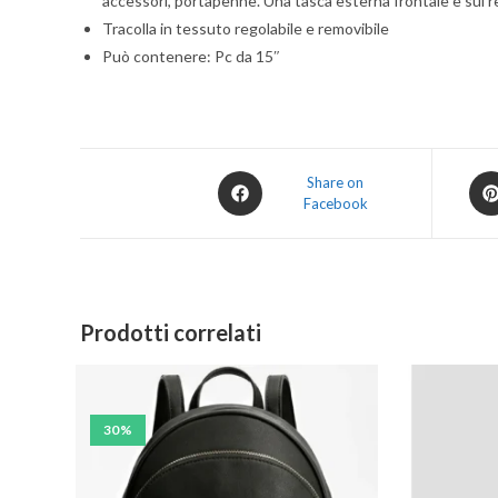
accessori, portapenne. Una tasca esterna frontale e sul r
Tracolla in tessuto regolabile e removibile
Può contenere: Pc da 15″
Share on
Facebook
Prodotti correlati
30%