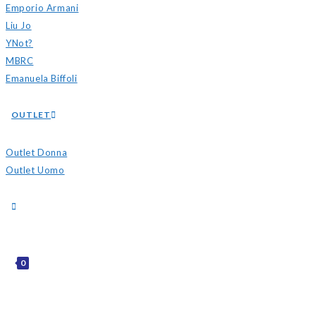
Emporio Armani
Liu Jo
YNot?
MBRC
Emanuela Biffoli
OUTLET
Outlet Donna
Outlet Uomo
0