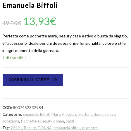
Emanuela Biffoli
13,93
€
19,90
€
Perfetta come pochette mare, beauty case estivo o busta da viaggio,
è l’accessorio ideale per chi desidera unire funzionalità, colore e stile
in ogni momento della giornata.
1 disponibili
AGGIUNGI AL CARRELLO
COD:
8007452832984
Categorie:
Emanuela Biffoli
,
Mare
,
Piccola pelletteria donna nuova
collezione
,
Pochette e Beauty donna
,
Saldi
Tag:
22491
,
Beauty
,
DONNA
,
emanuela biffoli
,
pochette