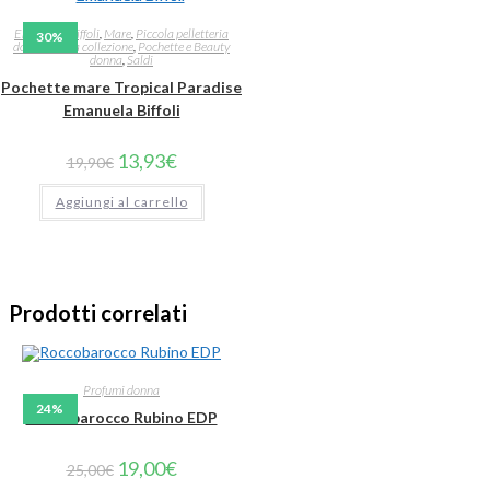
Emanuela Biffoli
,
Mare
,
Piccola pelletteria
30%
donna nuova collezione
,
Pochette e Beauty
donna
,
Saldi
Pochette mare Tropical Paradise
Emanuela Biffoli
13,93
€
19,90
€
Aggiungi al carrello
Prodotti correlati
Profumi donna
24%
Roccobarocco Rubino EDP
19,00
€
25,00
€