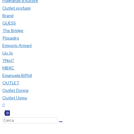
Fragranze d’Autore
Outlet profumi
Brand
GUESS
The Bridge
Piquadro
Emporio Armani
Liu Jo
YNot?
MBRC
Emanuela Biffoli
OUTLET
Outlet Donna
Outlet Uomo
0