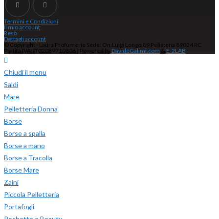
Termini e Condizioni
Il mio account
Reso
Dettagli account
© Copyright - Laura Profumerie Sede: On.Luigi Longo,89 Polistena 89024 RC
Partita IVA: IT02089710806 | Powered by
DavideGalimi.com
&
E-2LAB
Chiudi il menu
Saldi
Mare
Pelletteria Donna
Borse
Borse a spalla
Borse a mano
Borse a Tracolla
Borse Mare
Zaini
Piccola Pelletteria
Portafogli
Pochette e Beauty