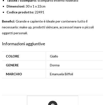
Tasche / scomparti:
scomparto interno foderato
Dimensioni:
30 x 1 x 22cm
Codice prodotto:
22491
Benefici:
Grande e capiente è ideale per contenere tutto il
necessario: make up, prodotti skincare, accessori mare o piccoli
oggetti personali.
Informazioni aggiuntive
COLORE
Giallo
GENERE
Donna
MARCHIO
Emanuela Biffoli