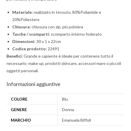
Materiale:
realizzato in tessuto, 80%Poliamide e
20%Poliestere
Chiusura:
chiusura con zip, più polsiera
Tasche / scomparti:
scomparto interno foderato
Dimensioni:
30 x 1 x 22cm
Codice prodotto:
22491
Benefici:
Grande e capiente è ideale per contenere tutto il
necessario: make up, prodotti skincare, accessori mare o piccoli
oggetti personali.
Informazioni aggiuntive
COLORE
Blu
GENERE
Donna
MARCHIO
Emanuela Biffoli