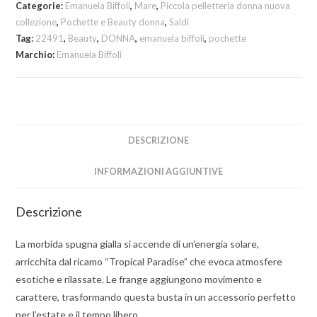
Categorie:
Emanuela Biffoli
,
Mare
,
Piccola pelletteria donna nuova
collezione
,
Pochette e Beauty donna
,
Saldi
Tag:
22491
,
Beauty
,
DONNA
,
emanuela biffoli
,
pochette
Marchio:
Emanuela Biffoli
DESCRIZIONE
INFORMAZIONI AGGIUNTIVE
Descrizione
La morbida spugna gialla si accende di un’energia solare,
arricchita dal ricamo “Tropical Paradise” che evoca atmosfere
esotiche e rilassate. Le frange aggiungono movimento e
carattere, trasformando questa busta in un accessorio perfetto
per l’estate e il tempo libero