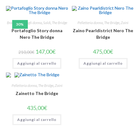
Brand
,
Portafogli donna
,
Saldi
,
The Bridge
Pelletteria donna
,
The Bridge
,
Zaini
30%
Portafoglio Story donna
Zaino Pearldistrict Nero The
Nero The Bridge
Bridge
147,00
€
475,00
€
210,00
€
Aggiungi al carrello
Aggiungi al carrello
Pelletteria donna
,
The Bridge
,
Zaini
Zainetto The Bridge
435,00
€
Aggiungi al carrello