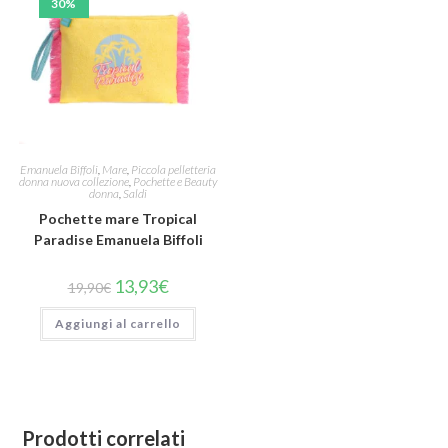
30%
Emanuela Biffoli
,
Mare
,
Piccola pelletteria
donna nuova collezione
,
Pochette e Beauty
donna
,
Saldi
Pochette mare Tropical
Paradise Emanuela Biffoli
13,93
€
19,90
€
Aggiungi al carrello
Prodotti correlati