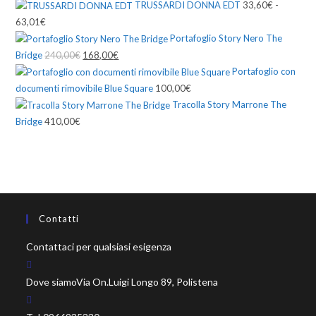
TRUSSARDI DONNA EDT
33,60
€
-
63,01
€
Portafoglio Story Nero The
Bridge
240,00
€
168,00
€
Portafoglio con
documenti rimovibile Blue Square
100,00
€
Tracolla Story Marrone The
Bridge
410,00
€
Contatti
Contattaci per qualsiasi esigenza
Dove siamo
Via On.Luigi Longo 89, Polistena