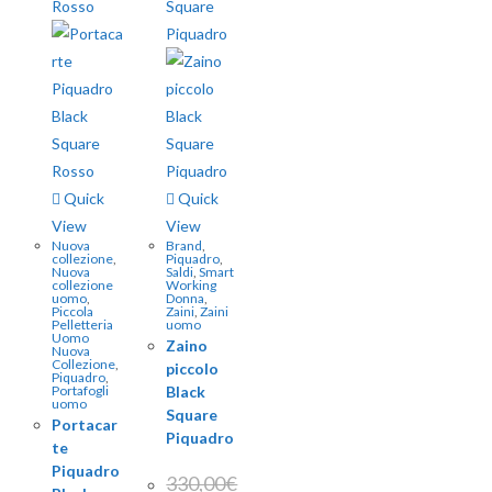
Quick
Quick
View
View
Nuova
Brand
,
collezione
,
Piquadro
,
Nuova
Saldi
,
Smart
collezione
Working
uomo
,
Donna
,
Piccola
Zaini
,
Zaini
Pelletteria
uomo
Uomo
Zaino
Nuova
Collezione
,
piccolo
Piquadro
,
Portafogli
Black
uomo
Square
Portacar
Piquadro
te
Piquadro
330,00
€