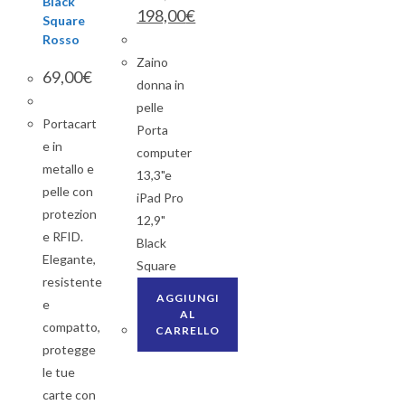
Black
198,00
€
Square
Rosso
Zaino
69,00
€
donna in
pelle
Portacart
Porta
e in
computer
metallo e
13,3"e
pelle con
iPad Pro
protezion
12,9"
e RFID.
Black
Elegante,
Square
resistente
AGGIUNGI
e
AL
compatto,
CARRELLO
protegge
le tue
carte con