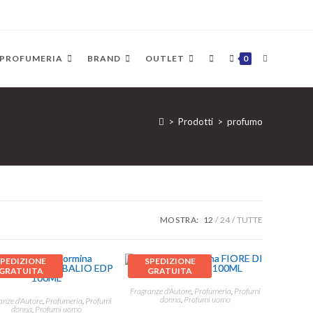
PROFUMERIA
BRAND
OUTLET
0
>
Prodotti
>
profumo
MOSTRA:
12
24
TUTTE
SPEDIZIONE
SPEDIZIONE
GRATUITA
GRATUITA
Fragranze d'Autore
,
Profumeria
,
Profumi
donna
,
Profumi uomo
anze d'Autore
,
Profumeria
,
Profumi
donna
,
Profumi uomo