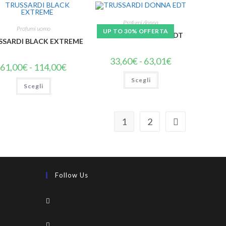
Profumi donna
Profumi uomo
UP TO 30% OFFERTA
TRUSSARDI DONNA EDT
SSARDI BLACK EXTREME
33,60
€
-
63,01
€
61,00
€
-
114,00
€
Scegli
Scegli
1
2
Follow Us