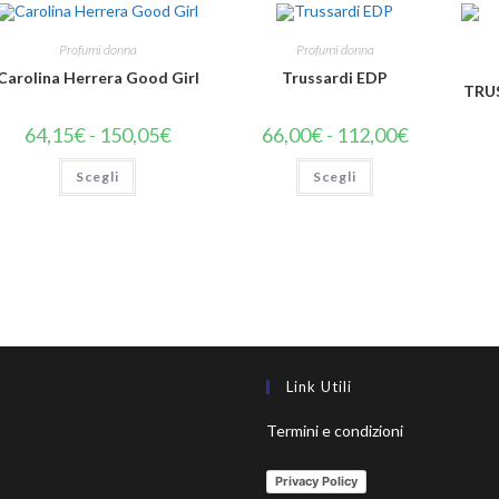
Profumi donna
Profumi donna
Carolina Herrera Good Girl
Trussardi EDP
TRU
64,15
€
-
150,05
€
66,00
€
-
112,00
€
Scegli
Scegli
Link Utili
Termini e condizioni
Privacy Policy