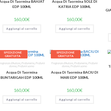
Acqua Di Taormina BAHJAT
Acqua Di Taormina SOLE DI
EDP 100ML
KATRIA EDP 100ML
GI
160,00
€
160,00
€
Aggiungi al carrello
Aggiungi al carrello
SPEDIZIONE
SPEDIZIONE
GRATUITA
GRATUITA
ragranze d'Autore
,
Profumeria
,
Profumi
Fragranze d'Autore
,
Profumeria
,
Profumi
donna
,
Profumi uomo
donna
,
Profumi uomo
T
Acqua Di Taormina
Acqua Di Taormina BACIU DI
BUNTARIGAH EDP 100ML
MARI EDP 100ML
160,00
€
160,00
€
Aggiungi al carrello
Aggiungi al carrello