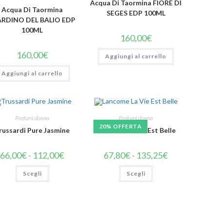
Acqua Di Taormina FIORE DI
Acqua Di Taormina
SEGES EDP 100ML
ARDINO DEL BALIO EDP
100ML
160,00
€
160,00
€
Aggiungi al carrello
Aggiungi al carrello
Profumi donna
Profumi donna
20% OFFERTA
russardi Pure Jasmine
Lancome La Vie Est Belle
66,00
€
-
112,00
€
67,80
€
-
135,25
€
Scegli
Scegli