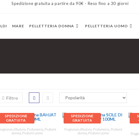
Spedizione gratuita a partire da 90€ - Reso fino a 30 giorni
LDI
MARE
PELLETTERIA DONNA
PELLETTERIA UOMO
Filtro
SPEDIZIONE
SPEDIZIONE
GRATUITA
GRATUITA
ragranze d'Autore
,
Profumeria
,
Profumi
Fragranze d'Autore
,
Profumeria
,
Profumi
donna
,
Profumi uomo
donna
,
Profumi uomo
Fragr