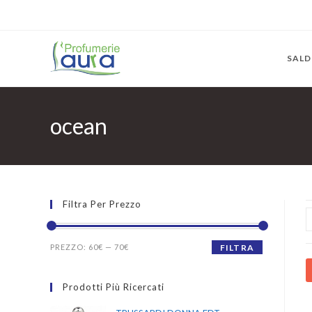
SALD
ocean
Filtra Per Prezzo
PREZZO:
60€
—
70€
FILTRA
Prodotti Più Ricercati