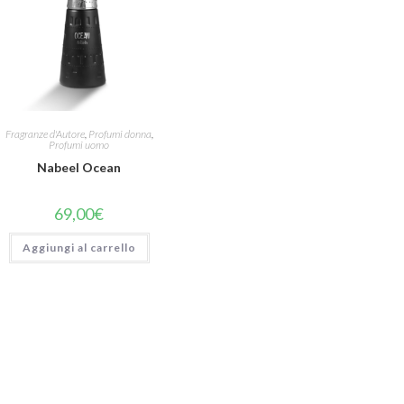
Fragranze d'Autore
,
Profumi donna
,
Profumi uomo
Nabeel Ocean
69,00
€
Aggiungi al carrello