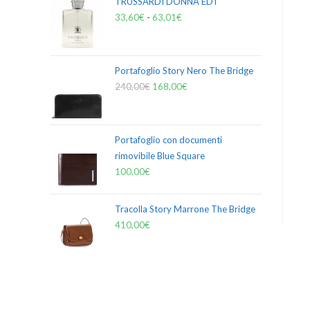
TRUSSARDI DONNA EDT
33,60
€
-
63,01
€
Portafoglio Story Nero The Bridge
240,00
€
168,00
€
Portafoglio con documenti
rimovibile Blue Square
100,00
€
Tracolla Story Marrone The Bridge
410,00
€