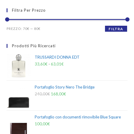
Filtra Per Prezzo
PREZZO:
70€
—
80€
FILTRA
Prodotti Più Ricercati
TRUSSARDI DONNA EDT
33,60
€
-
63,01
€
Portafoglio Story Nero The Bridge
240,00
€
168,00
€
Portafoglio con documenti rimovibile Blue Square
100,00
€