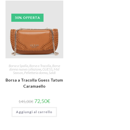
50% OFFERTA
Borse a Spalla
,
Borse a Tracolla
,
Borse
donna nuova collezione
,
GUESS
,
Mid
Season
,
Pelletteria donna
,
Saldi
Borsa a Tracolla Guess Tatum
Caramaello
72,50
€
145,00
€
Aggiungi al carrello