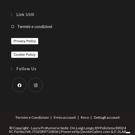
Link Utili
Termini e condizioni
Privacy Policy
Cookie Policy
Follow Us
Termini e Condizioni
Il mio account
Reso
Dettagli account
© Copyright - Laura Profumerie Sede: On.Luigi Longo,89 Polistena 89024
RC Partita IVA: IT02089710806 | Powered by
DavideGalimi.com
&
E-2LAB