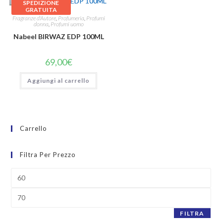
SPEDIZIONE
GRATUITA
Fragranze d'Autore
,
Profumeria
,
Profumi
donna
,
Profumi uomo
Nabeel BIRWAZ EDP 100ML
69,00
€
Aggiungi al carrello
Carrello
Filtra Per Prezzo
FILTRA