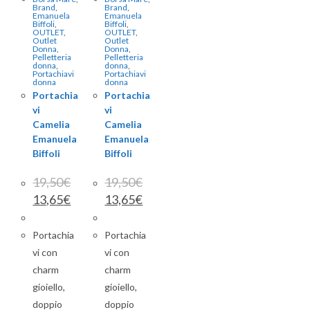
Brand
,
Brand
,
Emanuela
Emanuela
Biffoli
,
Biffoli
,
OUTLET
,
OUTLET
,
Outlet
Outlet
Donna
,
Donna
,
Pelletteria
Pelletteria
donna
,
donna
,
Portachiavi
Portachiavi
donna
donna
Portachia
Portachia
vi
vi
Camelia
Camelia
Emanuela
Emanuela
Biffoli
Biffoli
19,50
€
19,50
€
13,65
€
13,65
€
Portachia
Portachia
vi con
vi con
charm
charm
gioiello,
gioiello,
doppio
doppio