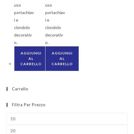
uso
uso
portachiav
portachiav
i e
i e
ciondolo
ciondolo
decorativ
decorativ
o.
o.
AGGIUNGI
AGGIUNGI
AL
AL
CARRELLO
CARRELLO
Carrello
Filtra Per Prezzo