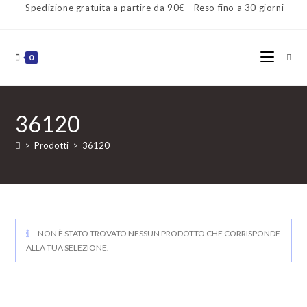
Spedizione gratuita a partire da 90€ - Reso fino a 30 giorni
0
36120
>
Prodotti
>
36120
NON È STATO TROVATO NESSUN PRODOTTO CHE CORRISPONDE
ALLA TUA SELEZIONE.