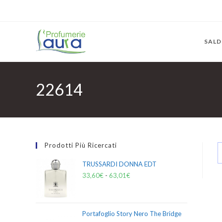
SALD
22614
Prodotti Più Ricercati
TRUSSARDI DONNA EDT
33,60
€
-
63,01
€
Portafoglio Story Nero The Bridge