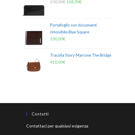
240,00
€
168,00
€
Portafoglio con documenti
rimovibile Blue Square
100,00
€
Tracolla Story Marrone The Bridge
410,00
€
Contatti
Contattaci per qualsiasi esigenza