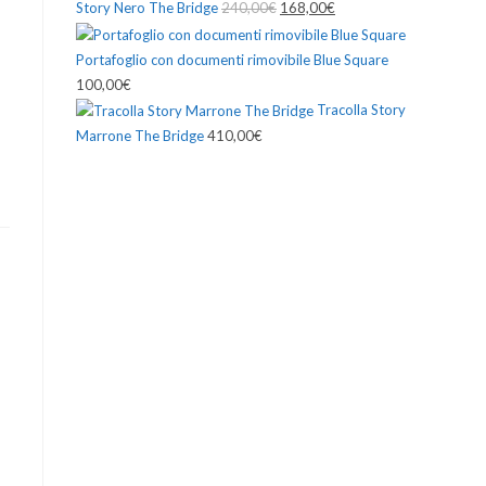
Story Nero The Bridge
240,00
€
Il
168,00
€
Il
prezzo:
prezzo
prezzo
WEB
da
Portafoglio con documenti rimovibile Blue Square
originale
attuale
33,60€
100,00
€
era:
è:
a
Tracolla Story
240,00€.
168,00€.
63,01€
Marrone The Bridge
410,00
€