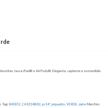
erde
 Absorber, tasca iPad® e AirPods®. Elegante, capiente e sostenibile.
o
Tag:
BRIEF2
,
CA3214BR2
,
pc14"
,
piquadro
,
VERDE
,
zaino
Marchio: