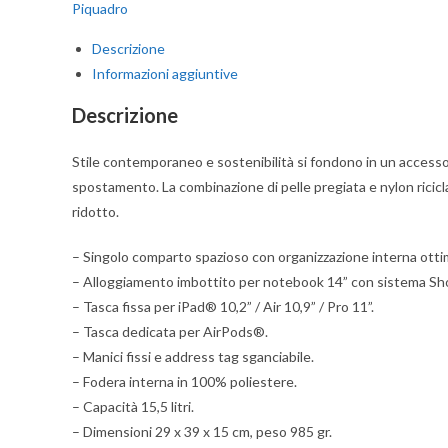
Piquadro
BRIEF2
Verde
Descrizione
quantità
Informazioni aggiuntive
Descrizione
Stile contemporaneo e sostenibilità si fondono in un accessor
spostamento. La combinazione di pelle pregiata e nylon rici
ridotto.
– Singolo comparto spazioso con organizzazione interna otti
– Alloggiamento imbottito per notebook 14” con sistema Sh
– Tasca fissa per iPad® 10,2” / Air 10,9” / Pro 11”.
– Tasca dedicata per AirPods®.
– Manici fissi e address tag sganciabile.
– Fodera interna in 100% poliestere.
– Capacità 15,5 litri.
– Dimensioni 29 x 39 x 15 cm, peso 985 gr.