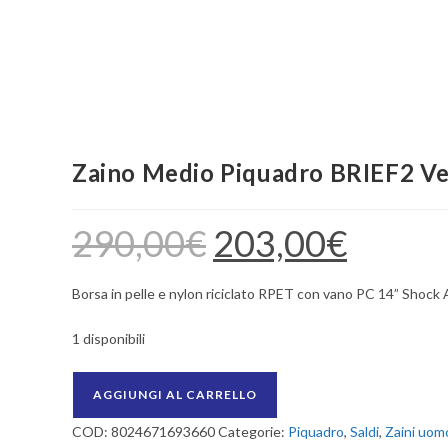
Zaino Medio Piquadro BRIEF2 V
290,00
€
203,00
€
Il
Il
prezzo
prezzo
originale
attuale
era:
è:
290,00€.
203,00€.
Borsa in pelle e nylon riciclato RPET con vano PC 14” Shock
1 disponibili
Zaino
AGGIUNGI AL CARRELLO
Medio
COD:
8024671693660
Categorie:
Piquadro
,
Saldi
,
Zaini uom
Piquadro