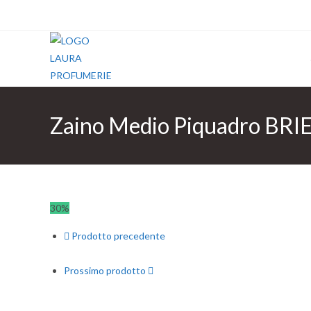
Salta
al
contenuto
Zaino Medio Piquadro BRI
30%
Prodotto precedente
Prossimo prodotto