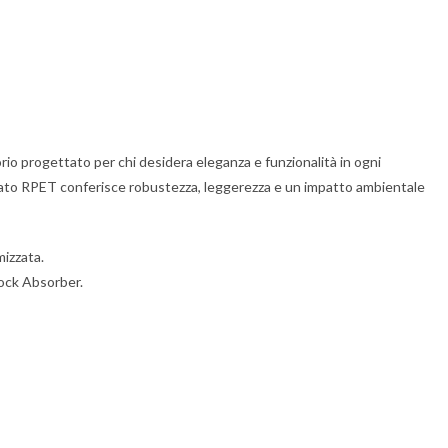
io progettato per chi desidera eleganza e funzionalità in ogni
clato RPET conferisce robustezza, leggerezza e un impatto ambientale
mizzata.
ock Absorber.