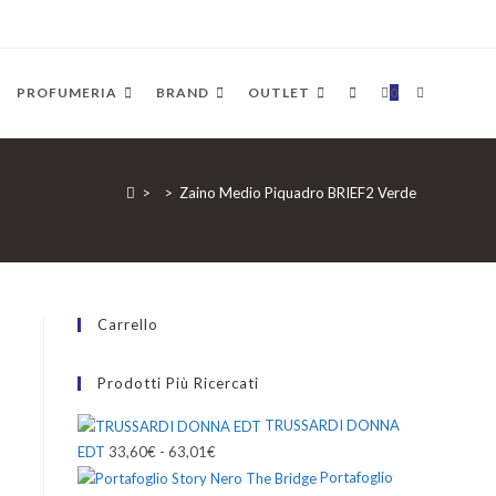
ATTIVA/D
PROFUMERIA
BRAND
OUTLET
0
LA
>
>
Zaino Medio Piquadro BRIEF2 Verde
RICERCA
Carrello
SUL
Prodotti Più Ricercati
TRUSSARDI DONNA
SITO
EDT
33,60
€
-
63,01
€
Fascia
Portafoglio
di