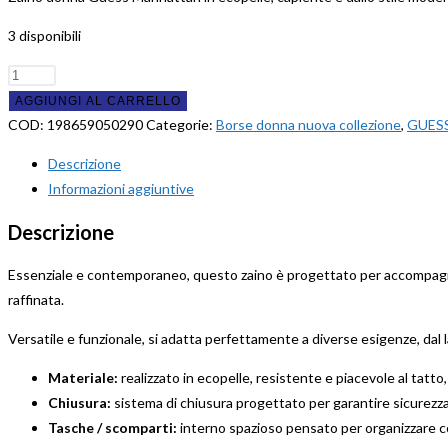
originale
attuale
era:
è:
3 disponibili
155,00€.
108,50€.
Zaino
Guess
AGGIUNGI AL CARRELLO
MANHATTAN
COD:
198659050290
Categorie:
Borse donna nuova collezione
,
GUES
Nero
Descrizione
Logato
Informazioni aggiuntive
quantità
Descrizione
Essenziale e contemporaneo, questo zaino è progettato per accompagnare c
raffinata.
Versatile e funzionale, si adatta perfettamente a diverse esigenze, dal l
Materiale:
realizzato in ecopelle, resistente e piacevole al tatto,
Chiusura:
sistema di chiusura progettato per garantire sicurezza
Tasche / scomparti:
interno spazioso pensato per organizzare con