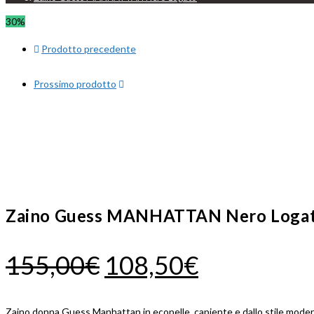
30%
Prodotto precedente
Prossimo prodotto
Zaino Guess MANHATTAN Nero Loga
Il
Il
155,00
€
108,50
€
prezzo
prezzo
Zaino donna Guess Manhattan in ecopelle, capiente e dallo stile moder