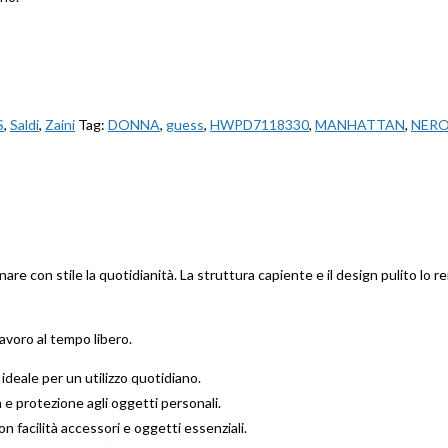
S
,
Saldi
,
Zaini
Tag:
DONNA
,
guess
,
HWPD7118330
,
MANHATTAN
,
NERO
on stile la quotidianità. La struttura capiente e il design pulito lo ren
avoro al tempo libero.
 ideale per un utilizzo quotidiano.
 e protezione agli oggetti personali.
 facilità accessori e oggetti essenziali.