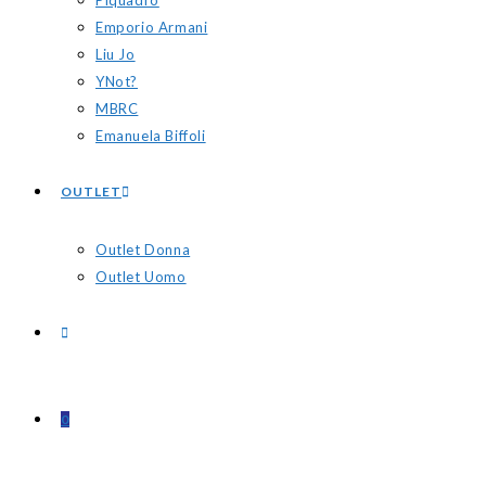
Piquadro
Emporio Armani
Liu Jo
YNot?
MBRC
Emanuela Biffoli
OUTLET
Outlet Donna
Outlet Uomo
0