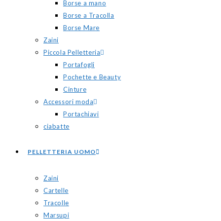
Borse a mano
Borse a Tracolla
Borse Mare
Zaini
Piccola Pelletteria
Portafogli
Pochette e Beauty
Cinture
Accessori moda
Portachiavi
ciabatte
PELLETTERIA UOMO
Zaini
Cartelle
Tracolle
Marsupi