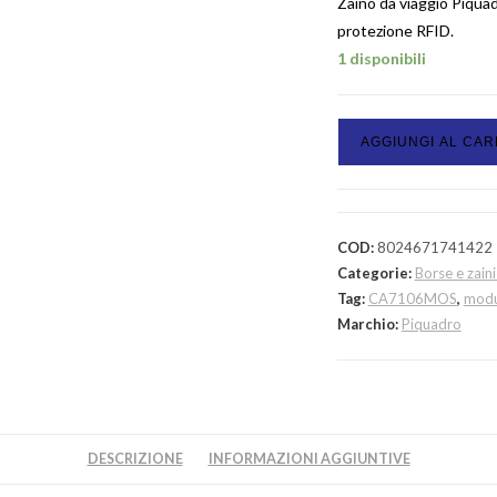
Zaino da viaggio Piquad
protezione RFID.
1 disponibili
AGGIUNGI AL CA
COD:
8024671741422
Categorie:
Borse e zain
Tag:
CA7106MOS
,
mod
Marchio:
Piquadro
DESCRIZIONE
INFORMAZIONI AGGIUNTIVE