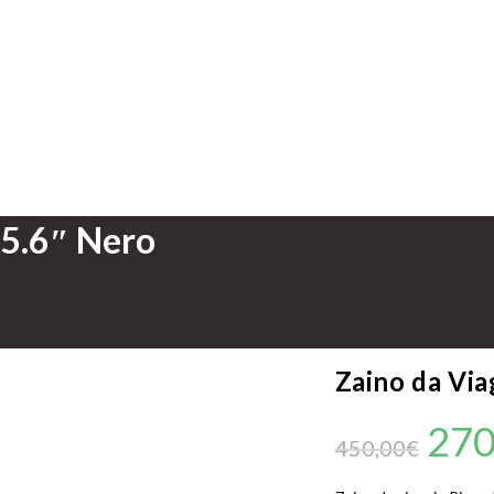
15.6″ Nero
Zaino da Vi
270
450,00
€