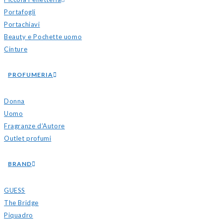
Portafogli
Portachiavi
Beauty e Pochette uomo
Cinture
PROFUMERIA
Donna
Uomo
Fragranze d’Autore
Outlet profumi
BRAND
GUESS
The Bridge
Piquadro