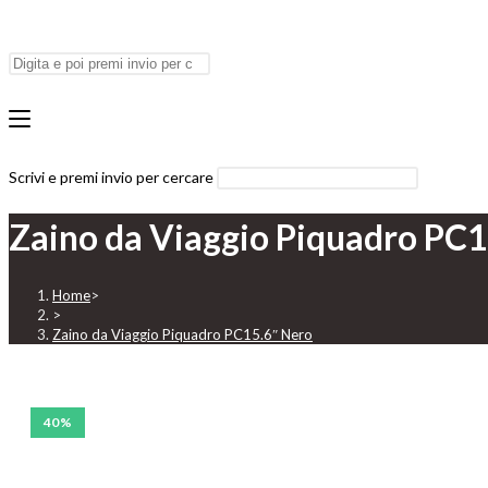
Scrivi e premi invio per cercare
Zaino da Viaggio Piquadro PC
Home
>
>
Zaino da Viaggio Piquadro PC15.6″ Nero
40%