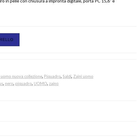
ro in pelle con chiusura a impronta digitale, porta PC 15,6” e
RRELLO
i uomo nuova collezione
,
Piquadro
,
Saldi
,
Zaini uomo
us
,
nero
,
piquadro
,
UOMO
,
zaino