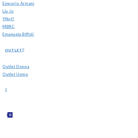
Emporio Armani
Liu Jo
YNot?
MBRC
Emanuela Biffoli
OUTLET
Outlet Donna
Outlet Uomo
0