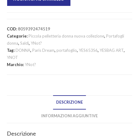
COD:
8059392474519
Categorie:
Piccola pelletteria donna nuova collezione
,
Portafogli
donna
,
Saldi
,
YNot?
Tag:
DONNA
,
Paris Dream
,
portafoglio
,
YES653S6
,
YESBAG ART
,
YNOT
Marchio:
YNot?
DESCRIZIONE
INFORMAZIONI AGGIUNTIVE
Descrizione