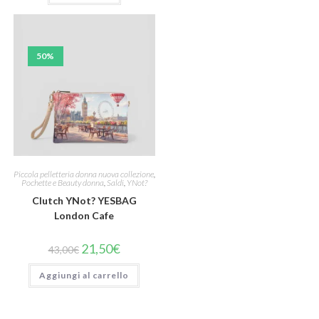
50%
Piccola pelletteria donna nuova collezione
,
Pochette e Beauty donna
,
Saldi
,
YNot?
Clutch YNot? YESBAG
London Cafe
21,50
€
43,00
€
Aggiungi al carrello