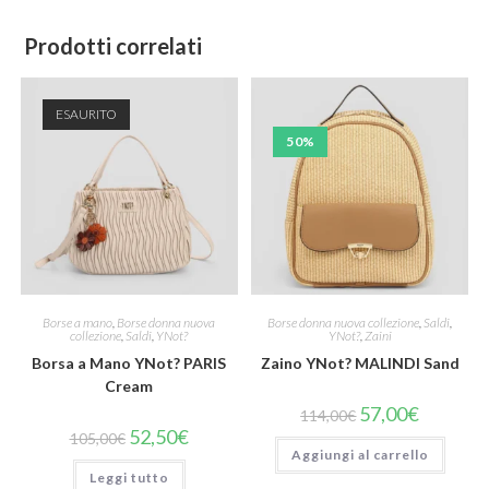
Prodotti correlati
ESAURITO
50%
Borse a mano
,
Borse donna nuova
Borse donna nuova collezione
,
Saldi
,
collezione
,
Saldi
,
YNot?
YNot?
,
Zaini
Borsa a Mano YNot? PARIS
Zaino YNot? MALINDI Sand
Cream
57,00
€
114,00
€
52,50
€
105,00
€
Aggiungi al carrello
Leggi tutto