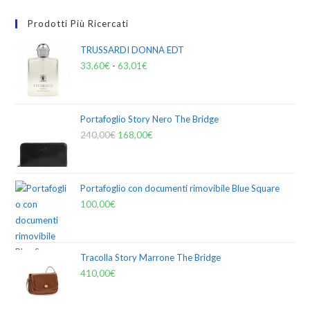
Prodotti Più Ricercati
TRUSSARDI DONNA EDT
33,60
€
-
63,01
€
Portafoglio Story Nero The Bridge
240,00
€
168,00
€
Portafoglio con documenti rimovibile Blue Square
100,00
€
Tracolla Story Marrone The Bridge
410,00
€