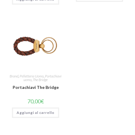
Brand
,
Pelletteria Uomo
,
Portachiavi
uomo
,
The Bridge
Portachiavi The Bridge
70,00
€
Aggiungi al carrello