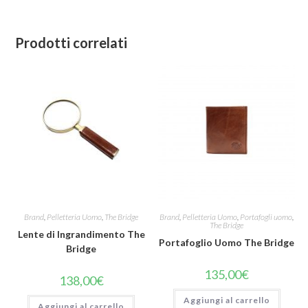
Prodotti correlati
Brand
,
Pelletteria Uomo
,
The Bridge
Brand
,
Pelletteria Uomo
,
Portafogli uomo
,
The Bridge
Lente di Ingrandimento The
Portafoglio Uomo The Bridge
Bridge
135,00
€
138,00
€
Aggiungi al carrello
Aggiungi al carrello