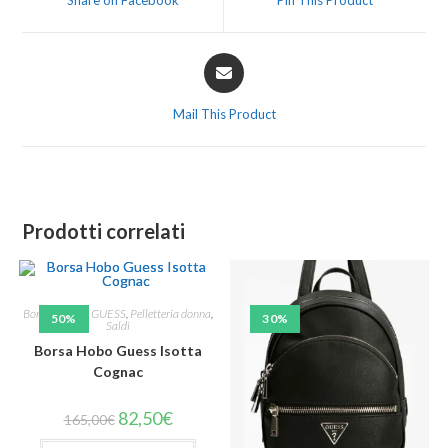
Share on Facebook
Pin This Product
Mail This Product
Prodotti correlati
Borse a mano
,
GUESS
,
Pelletteria donna
,
50%
30%
Saldi
Borsa Hobo Guess Isotta
Cognac
82,50
€
165,00
€