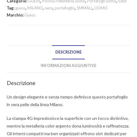
Categorie:
GUESS
,
Piccola Pelletteria uomo
,
Portafogli uomo
,
Saldi
Tag:
guess
,
MILANO
,
nero
,
portafoglio
,
SMMALL
,
UOMO
Marchio:
Guess
DESCRIZIONE
INFORMAZIONI AGGIUNTIVE
Descrizione
Un design elegante e senza tempo definisce questo portafoglio
in vera pelle della linea Milano.
La stampa 4G impreziosisce la superficie con un tocco distintivo,
mentre la metalleria color argento dona luminosità e raffinatezza.
Gli interni compatti ma ben organizzati offrono slot dedicati per