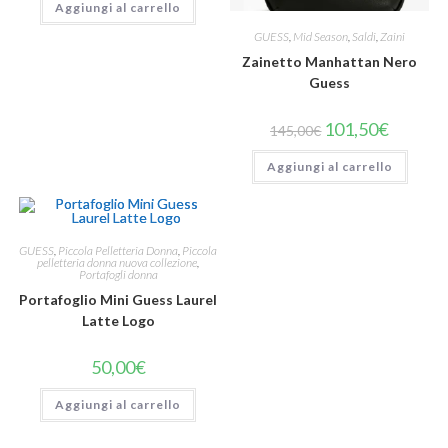
Aggiungi al carrello
GUESS
,
Mid Season
,
Saldi
,
Zaini
Zainetto Manhattan Nero
Guess
101,50
€
145,00
€
Aggiungi al carrello
GUESS
,
Piccola Pelletteria Donna
,
Piccola
pelletteria donna nuova collezione
,
Portafogli donna
Portafoglio Mini Guess Laurel
Latte Logo
50,00
€
Aggiungi al carrello