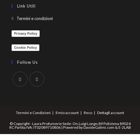
Link Utili
Termini e condizioni
Privacy Policy
Cookie Policy
Follow Us
Termini e Condizioni
Il mio account
Reso
Dettagli account
© Copyright - Laura Profumerie Sede: On.Luigi Longo,89 Polistena 89024
RC Partita IVA: IT02089710806 | Powered by
DavideGalimi.com
&
E-2LAB