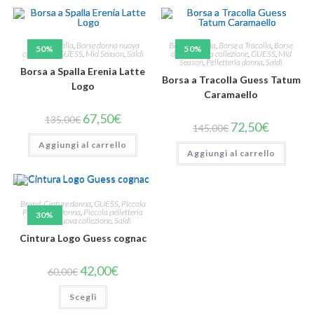
Borse a Spalla
,
Borse donna nuova
Borse a Spalla
,
Borse a Tracolla
,
Borse
50%
50%
collezione
,
GUESS
,
Mid Season
,
Saldi
donna nuova collezione
,
GUESS
,
Mid
Season
,
Pelletteria donna
,
Saldi
Borsa a Spalla Erenia Latte
Borsa a Tracolla Guess Tatum
Logo
Caramaello
67,50
€
135,00
€
72,50
€
145,00
€
Aggiungi al carrello
Aggiungi al carrello
Brand
,
Cinture donna
,
GUESS
,
Piccola
Pelletteria Donna
,
Piccola pelletteria
30%
donna nuova collezione
,
Saldi
Cintura Logo Guess cognac
42,00
€
60,00
€
Scegli