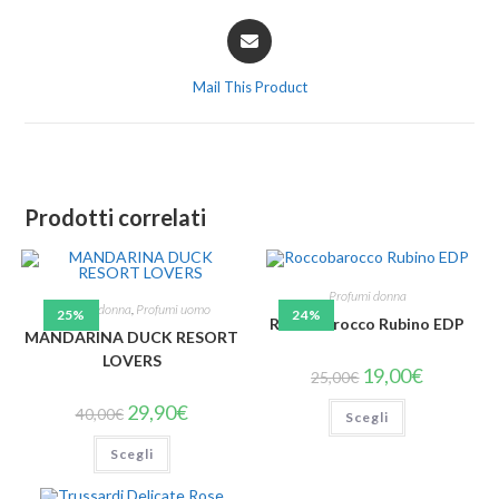
Mail This Product
Prodotti correlati
Profumi donna
Profumi donna
,
Profumi uomo
25%
24%
Roccobarocco Rubino EDP
MANDARINA DUCK RESORT
LOVERS
19,00
€
25,00
€
29,90
€
40,00
€
Scegli
Scegli