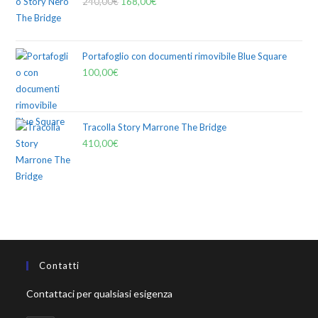
240,00
€
168,00
€
Portafoglio con documenti rimovibile Blue Square
100,00
€
Tracolla Story Marrone The Bridge
410,00
€
Contatti
Contattaci per qualsiasi esigenza