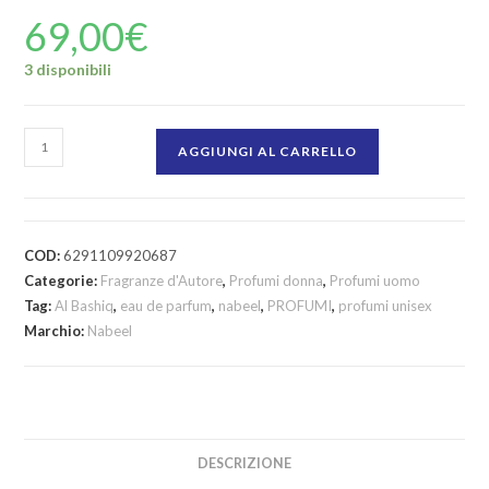
69,00
€
3 disponibili
AGGIUNGI AL CARRELLO
COD:
6291109920687
Categorie:
Fragranze d'Autore
,
Profumi donna
,
Profumi uomo
Tag:
Al Bashiq
,
eau de parfum
,
nabeel
,
PROFUMI
,
profumi unisex
Marchio:
Nabeel
DESCRIZIONE