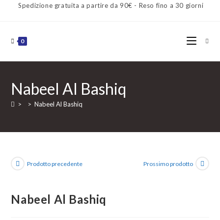
Spedizione gratuita a partire da 90€ - Reso fino a 30 giorni
0
Nabeel Al Bashiq
>
>
Nabeel Al Bashiq
Prodotto precedente
Prossimo prodotto
SPEDIZIONE
GRATUITA
Nabeel Al Bashiq