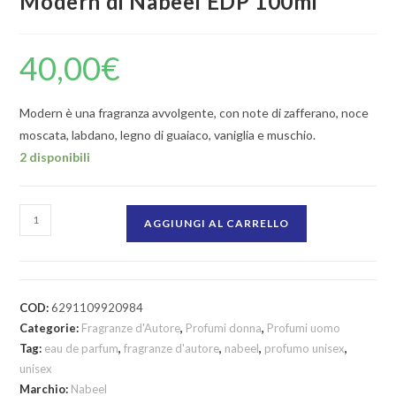
Modern di Nabeel EDP 100ml
40,00
€
Modern è una fragranza avvolgente, con note di zafferano, noce
moscata, labdano, legno di guaiaco, vaniglia e muschio.
2 disponibili
AGGIUNGI AL CARRELLO
COD:
6291109920984
Categorie:
Fragranze d'Autore
,
Profumi donna
,
Profumi uomo
Tag:
eau de parfum
,
fragranze d'autore
,
nabeel
,
profumo unisex
,
unisex
Marchio:
Nabeel