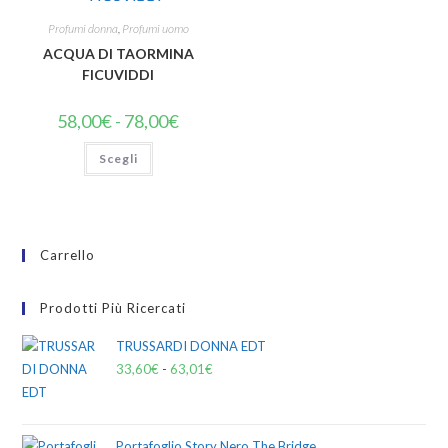
Profumi donna
,
Profumi uomo
ACQUA DI TAORMINA
FICUVIDDI
58,00
€
-
78,00
€
Scegli
Carrello
Prodotti Più Ricercati
TRUSSARDI DONNA EDT
33,60
€
-
63,01
€
Portafoglio Story Nero The Bridge