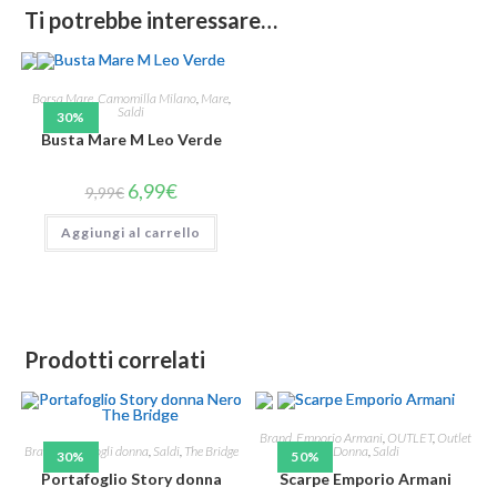
Ti potrebbe interessare…
Borsa Mare
,
Camomilla Milano
,
Mare
,
Saldi
30%
Busta Mare M Leo Verde
6,99
€
9,99
€
Aggiungi al carrello
Prodotti correlati
Brand
,
Emporio Armani
,
OUTLET
,
Outlet
Brand
,
Portafogli donna
,
Saldi
,
The Bridge
Donna
,
Saldi
30%
50%
Portafoglio Story donna
Scarpe Emporio Armani