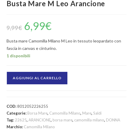
Busta Mare M Leo Arancione
6,99
€
9,99
€
Busta mare Camomilla Milano M Leo in tessuto leopardato con
fascia in canvas e cinturino.
1 disponibili
AGGIUNGI AL CARRELLO
COD:
8012052226255
Categorie:
Borsa Mare
,
Camomilla Milano
,
Mare
,
Saldi
Tag:
22625
,
ARANCIONE
,
borsa mare
,
camomilla milano
,
DONNA
Marchio:
Camomilla Milano