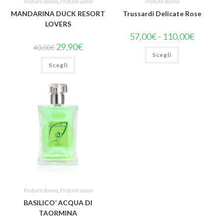
Profumi donna
,
Profumi uomo
Profumi donna
MANDARINA DUCK RESORT
Trussardi Delicate Rose
LOVERS
57,00
€
-
110,00
€
29,90
€
40,00
€
Scegli
Scegli
Profumi donna
,
Profumi uomo
BASILICO’ ACQUA DI
TAORMINA