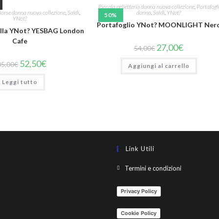
Piccola pelletteria donna nuova collezione
,
Portafogl
Borse donna nuova collezione
,
Saldi
,
donna
,
Saldi
,
YNot?
50%
YNot?
Portafoglio YNot? MOONLIGHT Ner
olla YNot? YESBAG London
Cafe
27,00
€
54,00
€
52,50
€
05,00
€
Aggiungi al carrello
Leggi tutto
Link Utili
Termini e condizioni
Privacy Policy
Cookie Policy