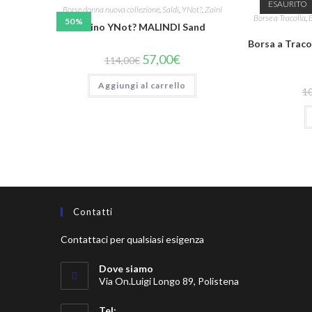
ESAURITO
Borse donna nuova collezione
,
Saldi
,
YNot?
,
Zaini
Borse a Tracolla
,
50%
Zaino YNot? MALINDI Sand
Borsa a Trac
57,00
€
114,00
€
Aggiungi al carrello
1
Contatti
Contattaci per qualsiasi esigenza
Dove siamo
Via On.Luigi Longo 89, Polistena
Tel: