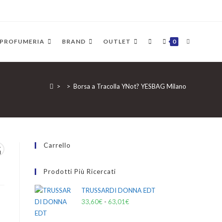
PROFUMERIA
BRAND
OUTLET
0
>
>
Borsa a Tracolla YNot? YESBAG Milano
Carrello
G
Prodotti Più Ricercati
TRUSSARDI DONNA EDT
33,60
€
-
63,01
€