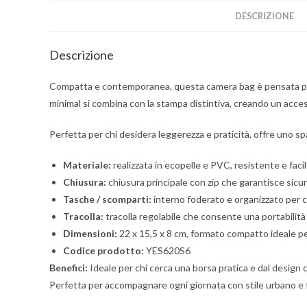
DESCRIZIONE
Descrizione
Compatta e contemporanea, questa camera bag è pensata per a
minimal si combina con la stampa distintiva, creando un acces
Perfetta per chi desidera leggerezza e praticità, offre uno s
Materiale:
realizzata in ecopelle e PVC, resistente e faci
Chiusura:
chiusura principale con zip che garantisce sicur
Tasche / scomparti:
interno foderato e organizzato per c
Tracolla:
tracolla regolabile che consente una portabilità
Dimensioni:
22 x 15,5 x 8 cm, formato compatto ideale pe
Codice prodotto:
YES620S6
Benefici:
Ideale per chi cerca una borsa pratica e dal design
Perfetta per accompagnare ogni giornata con stile urbano e f