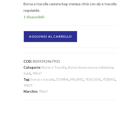
Borsa a tracolla camera bag stampa città con zip e tracolla
regolabile.
1 disponibili
AGGIUNGI AL CARRELLO
COD:
8059392467931
Categorie:
Borse a Tracolla
,
Borse donna nuova collezione
,
Saldi
,
YNot?
Tag:
borsa a tracolla
,
DONNA
,
MILANO
,
YES620S6
,
YESBAG
,
YNOT
Marchio:
YNot?