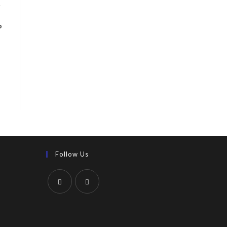
i
o
Follow Us