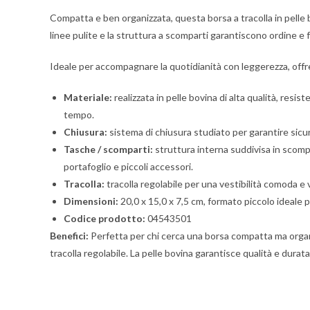
Compatta e ben organizzata, questa borsa a tracolla in pelle b
linee pulite e la struttura a scomparti garantiscono ordine e
Ideale per accompagnare la quotidianità con leggerezza, offre 
Materiale:
realizzata in pelle bovina di alta qualità, resi
tempo.
Chiusura:
sistema di chiusura studiato per garantire sicur
Tasche / scomparti:
struttura interna suddivisa in scom
portafoglio e piccoli accessori.
Tracolla:
tracolla regolabile per una vestibilità comoda e v
Dimensioni:
20,0 x 15,0 x 7,5 cm, formato piccolo ideale p
Codice prodotto:
04543501
Benefici:
Perfetta per chi cerca una borsa compatta ma organizz
tracolla regolabile. La pelle bovina garantisce qualità e dura