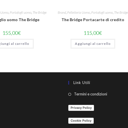
ia Uomo
,
Portafogli uomo
,
The Bridge
Brand
,
Pelletteria Uomo
,
Portafogli uomo
,
The Bridge
glio uomo The Bridge
The Bridge Portacarte di credito
155,00
€
115,00
€
iungi al carrello
Aggiungi al carrello
Link Utili
Termini e condizioni
Privacy Policy
Cookie Policy