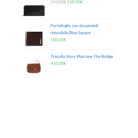
240,00
€
168,00
€
Portafoglio con documenti
rimovibile Blue Square
100,00
€
Tracolla Story Marrone The Bridge
410,00
€