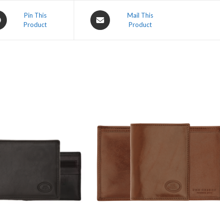
Pin This
Mail This
Product
Product