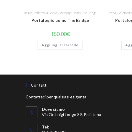
Brand
,
Pelletteria Uomo
,
Portafogli uomo
,
The Bridge
Brand
,
Pelletter
Portafoglio uomo The Bridge
Portafo
150,00
€
Aggiungi al carrello
Agg
Contatti
Contattaci per qualsiasi esigenza
Dove siamo
Via On.Luigi Longo 89, Polistena
Tel: