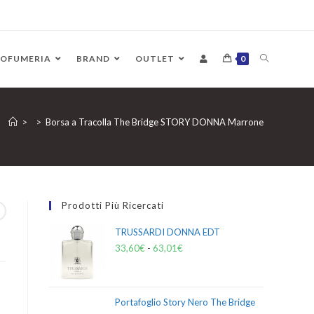
ROFUMERIA
BRAND
OUTLET
0
>
>
Borsa a Tracolla The Bridge STORY DONNA Marrone
Prodotti Più Ricercati
TRUSSARDI DONNA EDT
33,60
€
-
63,01
€
Portafoglio Story Nero The Bridge