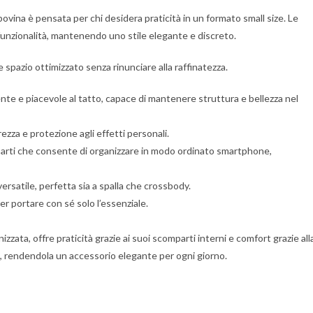
ovina è pensata per chi desidera praticità in un formato small size. Le
 funzionalità, mantenendo uno stile elegante e discreto.
spazio ottimizzato senza rinunciare alla raffinatezza.
stente e piacevole al tatto, capace di mantenere struttura e bellezza nel
ezza e protezione agli effetti personali.
parti che consente di organizzare in modo ordinato smartphone,
ersatile, perfetta sia a spalla che crossbody.
er portare con sé solo l’essenziale.
ata, offre praticità grazie ai suoi scomparti interni e comfort grazie all
ta, rendendola un accessorio elegante per ogni giorno.