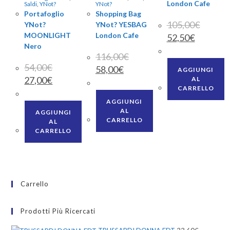
London Cafe
Saldi
,
YNot?
YNot?
Portafoglio
Shopping Bag
105,00
€
YNot?
YNot? YESBAG
Il
Il
MOONLIGHT
London Cafe
52,50
€
prezzo
prezzo
Nero
originale
attuale
116,00
€
era:
è:
105,00€.
52,50€.
54,00
€
Il
Il
58,00
€
AGGIUNGI
prezzo
prezzo
Il
Il
27,00
€
AL
originale
attuale
prezzo
prezzo
era:
è:
CARRELLO
originale
attuale
116,00€.
58,00€.
era:
è:
AGGIUNGI
54,00€.
27,00€.
AL
AGGIUNGI
CARRELLO
AL
CARRELLO
Carrello
Prodotti Più Ricercati