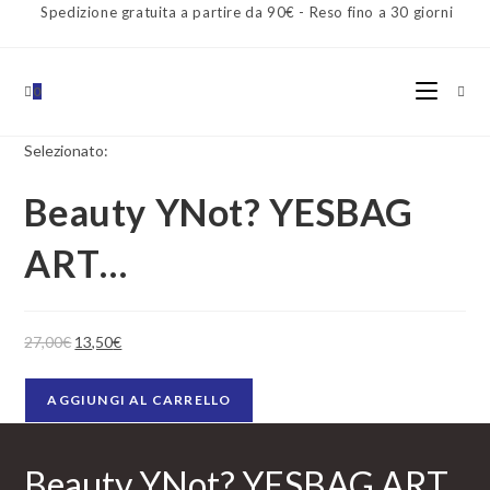
Salta
Spedizione gratuita a partire da 90€ - Reso fino a 30 giorni
al
contenuto
0
Selezionato:
Beauty YNot? YESBAG
ART…
Il
Il
27,00
€
13,50
€
prezzo
prezzo
Beauty
originale
attuale
AGGIUNGI AL CARRELLO
YNot?
era:
è:
YESBAG
27,00€.
13,50€.
ART
Beauty YNot? YESBAG ART