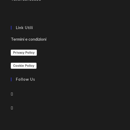
Link Utili
Termini e condizioni
Privacy Policy
Cookie Policy
Follow Us
Opens
in
Opens
a
in
new
a
tab
new