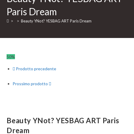
Paris
Paris Dream
Dream
quantità
>
>
Beauty YNot? YESBAG ART Paris Dream
50%
Prodotto precedente
Prossimo prodotto
Beauty YNot? YESBAG ART Paris
Dream