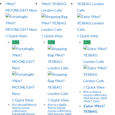
Quick View
Quick View
Quick View
50%
50%
50%
Quick View
Borse donna
nuova collezione
,
Mid Season
,
Saldi
,
Quick View
Quick View
YNot?
,
Zaini
Piccola pelletteria
Borse a Spalla
,
Zaino YNot?
donna nuova
Borse donna
collezione
,
nuova collezione
,
YESBAG
Portafogli donna
,
Mid Season
,
Saldi
,