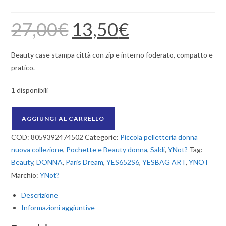
27,00
€
13,50
€
Il
Il
prezzo
prezzo
originale
attuale
era:
è:
27,00€.
13,50€.
Beauty case stampa città con zip e interno foderato, compatto e
pratico.
1 disponibili
Beauty
AGGIUNGI AL CARRELLO
YNot?
COD:
8059392474502
Categorie:
Piccola pelletteria donna
YESBAG
nuova collezione
,
Pochette e Beauty donna
,
Saldi
,
YNot?
Tag:
ART
Beauty
,
DONNA
,
Paris Dream
,
YES652S6
,
YESBAG ART
,
YNOT
Paris
Marchio:
YNot?
Dream
quantità
Descrizione
Informazioni aggiuntive