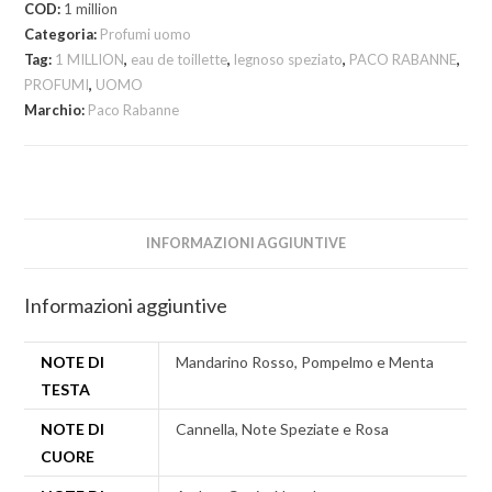
COD:
1 million
Categoria:
Profumi uomo
Tag:
1 MILLION
,
eau de toillette
,
legnoso speziato
,
PACO RABANNE
,
PROFUMI
,
UOMO
Marchio:
Paco Rabanne
INFORMAZIONI AGGIUNTIVE
Informazioni aggiuntive
NOTE DI
Mandarino Rosso, Pompelmo e Menta
TESTA
NOTE DI
Cannella, Note Speziate e Rosa
CUORE