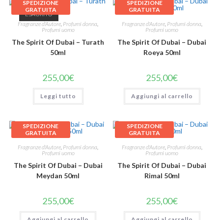
SPEDIZIONE
SPEDIZIONE
GRATUITA
GRATUITA
ESAURITO
Fragranze d'Autore
,
Profumi donna
,
Fragranze d'Autore
,
Profumi donna
,
Profumi uomo
Profumi uomo
The Spirit Of Dubai – Turath
The Spirit Of Dubai – Dubai
50ml
Roeya 50ml
255,00
€
255,00
€
Leggi tutto
Aggiungi al carrello
SPEDIZIONE
SPEDIZIONE
GRATUITA
GRATUITA
Fragranze d'Autore
,
Profumi donna
,
Fragranze d'Autore
,
Profumi donna
,
Profumi uomo
Profumi uomo
The Spirit Of Dubai – Dubai
The Spirit Of Dubai – Dubai
Meydan 50ml
Rimal 50ml
255,00
€
255,00
€
Aggiungi al carrello
Aggiungi al carrello