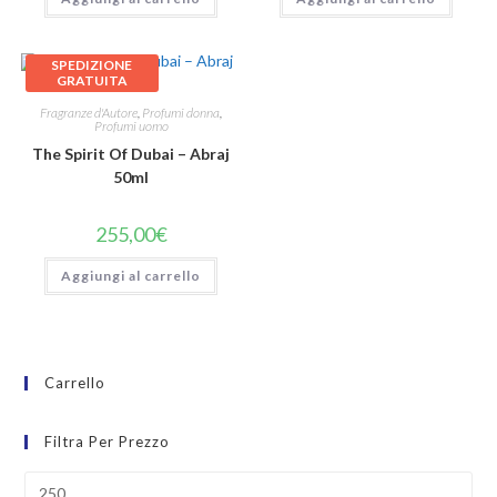
SPEDIZIONE
GRATUITA
Fragranze d'Autore
,
Profumi donna
,
Profumi uomo
The Spirit Of Dubai – Abraj
50ml
255,00
€
Aggiungi al carrello
Carrello
Filtra Per Prezzo