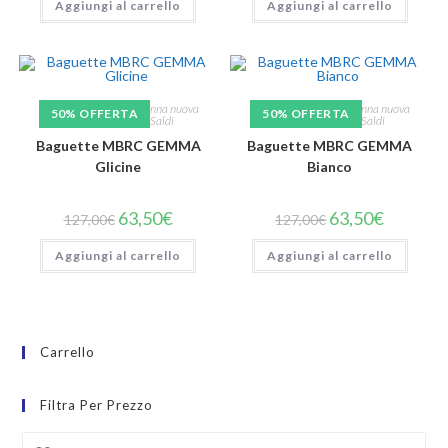
Aggiungi al carrello
Aggiungi al carrello
Borse a Spalla
,
Borse donna nuova
Borse a Spalla
,
Borse donna nuova
50% OFFERTA
50% OFFERTA
collezione
,
MBRC
,
Saldi
collezione
,
MBRC
,
Saldi
Baguette MBRC GEMMA
Baguette MBRC GEMMA
Glicine
Bianco
63,50
€
63,50
€
127,00
€
127,00
€
Aggiungi al carrello
Aggiungi al carrello
Carrello
Filtra Per Prezzo