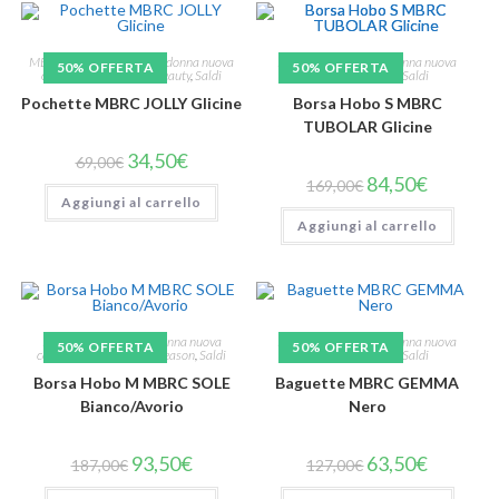
MBRC
,
Piccola pelletteria donna nuova
Borse a Spalla
,
Borse donna nuova
50% OFFERTA
50% OFFERTA
collezione
,
Pochette e Beauty
,
Saldi
collezione
,
MBRC
,
Saldi
Pochette MBRC JOLLY Glicine
Borsa Hobo S MBRC
TUBOLAR Glicine
34,50
€
69,00
€
84,50
€
169,00
€
Aggiungi al carrello
Aggiungi al carrello
Borse a Spalla
,
Borse donna nuova
Borse a Spalla
,
Borse donna nuova
50% OFFERTA
50% OFFERTA
collezione
,
MBRC
,
Mid Season
,
Saldi
collezione
,
MBRC
,
Saldi
Borsa Hobo M MBRC SOLE
Baguette MBRC GEMMA
Bianco/Avorio
Nero
93,50
€
63,50
€
187,00
€
127,00
€