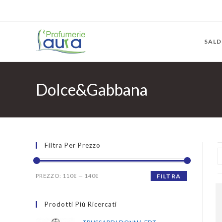
SALD
Dolce&Gabbana
Filtra Per Prezzo
PREZZO:
110€
—
140€
FILTRA
Prodotti Più Ricercati