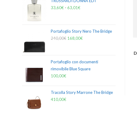
TRUSSARDI DONNA EDT
33,60
€
-
63,01
€
Portafoglio Story Nero The Bridge
240,00
€
168,00
€
D
Portafoglio con documenti
rimovibile Blue Square
100,00
€
Tracolla Story Marrone The Bridge
410,00
€