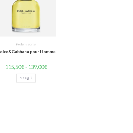
Profumi uomo
olce&Gabbana pour Homme
115,50
€
-
139,00
€
Scegli