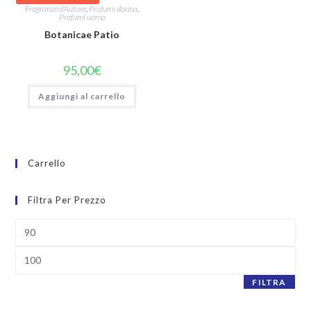
Fragranze d'Autore
,
Profumi donna
,
Profumi uomo
Botanicae Patio
95,00
€
Aggiungi al carrello
Carrello
Filtra Per Prezzo
FILTRA