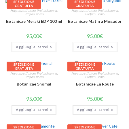
SPEDIZIONE
SPEDIZIONE
GRATUITA
GRATUITA
Fragranze d'Autore
,
Profumi donna
,
Fragranze d'Autore
,
Profumi donna
,
Profumi uomo
Profumi uomo
Botanicae Meraki EDP 100 ml
Botanicae Matin a Mogador
95,00
€
95,00
€
Aggiungi al carrello
Aggiungi al carrello
SPEDIZIONE
SPEDIZIONE
GRATUITA
GRATUITA
Fragranze d'Autore
,
Profumi donna
,
Fragranze d'Autore
,
Profumi donna
,
Profumi uomo
Profumi uomo
Botanicae Shomal
Botanicae En Route
95,00
€
95,00
€
Aggiungi al carrello
Aggiungi al carrello
SPEDIZIONE
SPEDIZIONE