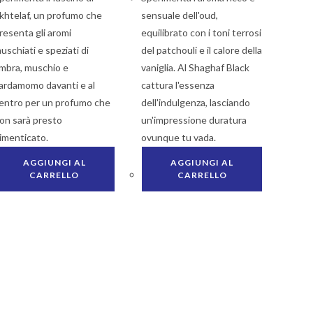
khtelaf, un profumo che
sensuale dell'oud,
resenta gli aromi
equilibrato con i toni terrosi
uschiati e speziati di
del patchouli e il calore della
mbra, muschio e
vaniglia. Al Shaghaf Black
ardamomo davanti e al
cattura l'essenza
entro per un profumo che
dell'indulgenza, lasciando
on sarà presto
un'impressione duratura
imenticato.
ovunque tu vada.
AGGIUNGI AL
AGGIUNGI AL
CARRELLO
CARRELLO