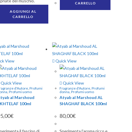
ipriate del muschio.
CARRELLO
AGGIUNGI AL
CARRELLO
ck View
Quick View
Quick View
Quick View
ragranze d'Autore
,
Profumi
Fragranze d'Autore
,
Profumi
onna
,
Profumi uomo
donna
,
Profumi uomo
tyab al Marshoud
Atyab al Marshoud AL
KHTELAF 100ml
SHAGHAF BLACK 100ml
5,00
€
80,00
€
perimenta il fascino di
Sperimenta l'aroma ricco e