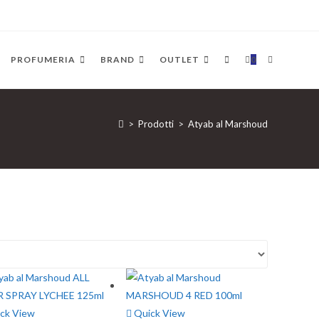
PROFUMERIA
BRAND
OUTLET
0
>
Prodotti
>
Atyab al Marshoud
ck View
Quick View