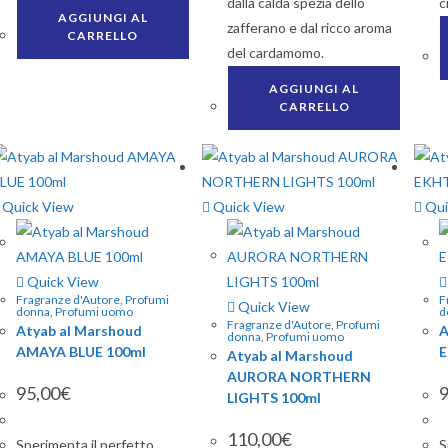
dalla calda spezia dello
c
AGGIUNGI AL
zafferano e dal ricco aroma
CARRELLO
del cardamomo.
AGGIUNGI AL
CARRELLO
Quick View
Quick View
Qui
Quick View
Fragranze d'Autore
,
Profumi
F
Quick View
donna
,
Profumi uomo
d
Fragranze d'Autore
,
Profumi
Atyab al Marshoud
A
donna
,
Profumi uomo
AMAYA BLUE 100ml
E
Atyab al Marshoud
AURORA NORTHERN
95,00
€
9
LIGHTS 100ml
110,00
€
Sperimenta il perfetto
S