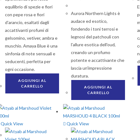
equilibrio di spezie e fiori
E
Aurora Northern Lights è
con pepe rosa e fiori
p
audace ed esotico,
d'arancio, esaltati dagli
m
fondendo i toni terrosi e
accattivanti profumi di
a
legnosi del patchouli con
gelsomino, vetiver, ambra e
c
l'allure esotica dell'oud,
muschio. Amaya Blue è una
c
creando un profumo
sinfonia di note sensuali e
n
potente e accattivante che
seducenti, perfetta per
d
lascia un'impressione
ogni occasione.
duratura.
AGGIUNGI AL
CARRELLO
AGGIUNGI AL
CARRELLO
Quick View
Quick View