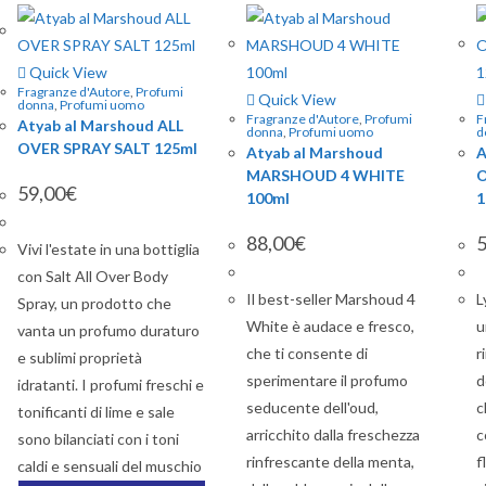
Quick View
Fragranze d'Autore
,
Profumi
Quick View
donna
,
Profumi uomo
Fragranze d'Autore
,
Profumi
F
Atyab al Marshoud ALL
donna
,
Profumi uomo
d
OVER SPRAY SALT 125ml
Atyab al Marshoud
A
MARSHOUD 4 WHITE
O
59,00
€
100ml
1
88,00
€
5
Vivi l'estate in una bottiglia
con Salt All Over Body
Il best-seller Marshoud 4
L
Spray, un prodotto che
White è audace e fresco,
u
vanta un profumo duraturo
che ti consente di
r
e sublimi proprietà
sperimentare il profumo
d
idratanti. I profumi freschi e
seducente dell'oud,
c
tonificanti di lime e sale
arricchito dalla freschezza
c
sono bilanciati con i toni
rinfrescante della menta,
f
caldi e sensuali del muschio