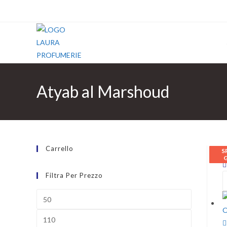
Atyab al Marshoud
Carrello
S
S
S
S
S
S
S
S
S
S
Filtra Per Prezzo