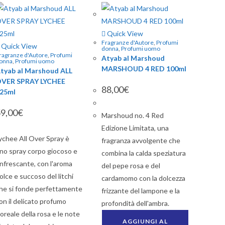
Quick View
Fragranze d'Autore
,
Profumi
Quick View
donna
,
Profumi uomo
ragranze d'Autore
,
Profumi
Atyab al Marshoud
onna
,
Profumi uomo
MARSHOUD 4 RED 100ml
tyab al Marshoud ALL
VER SPRAY LYCHEE
88,00
€
25ml
9,00
€
Marshoud no. 4 Red
Edizione Limitata, una
ychee All Over Spray è
fragranza avvolgente che
no spray corpo giocoso e
combina la calda speziatura
infrescante, con l'aroma
del pepe rosa e del
olce e succoso del litchi
cardamomo con la dolcezza
he si fonde perfettamente
frizzante del lampone e la
on il delicato profumo
profondità dell'ambra.
loreale della rosa e le note
AGGIUNGI AL