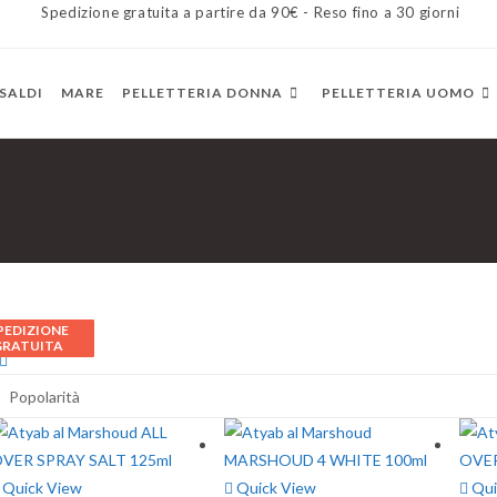
Spedizione gratuita a partire da 90€ - Reso fino a 30 giorni
SALDI
MARE
PELLETTERIA DONNA
PELLETTERIA UOMO
PEDIZIONE
PEDIZIONE
PEDIZIONE
PEDIZIONE
PEDIZIONE
PEDIZIONE
PEDIZIONE
PEDIZIONE
PEDIZIONE
PEDIZIONE
Filtro
GRATUITA
GRATUITA
GRATUITA
GRATUITA
GRATUITA
GRATUITA
GRATUITA
GRATUITA
GRATUITA
GRATUITA
Quick View
Quick View
Qui